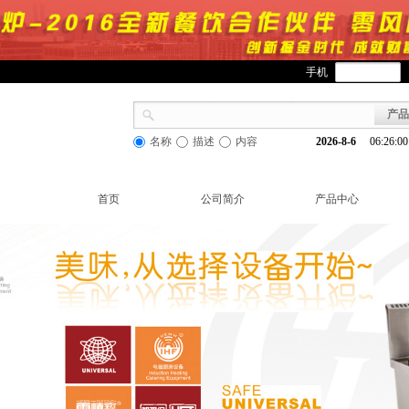
手机
产品
名称
描述
内容
2026
-
8
-
6
06:26:00
首页
公司简介
产品中心